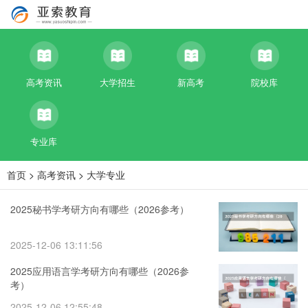
高考资讯
大学招生
新高考
院校库
专业库
首页
>
高考资讯
>
大学专业
2025秘书学考研方向有哪些（2026参考）
2025-12-06 13:11:56
2025应用语言学考研方向有哪些（2026参
考）
2025-12-06 12:55:48