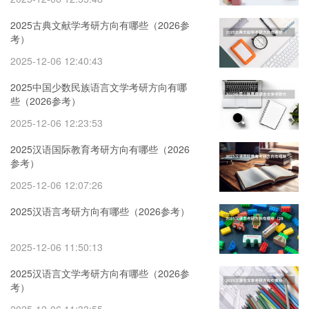
2025古典文献学考研方向有哪些（2026参
考）
2025-12-06 12:40:43
2025中国少数民族语言文学考研方向有哪
些（2026参考）
2025-12-06 12:23:53
2025汉语国际教育考研方向有哪些（2026
参考）
2025-12-06 12:07:26
2025汉语言考研方向有哪些（2026参考）
2025-12-06 11:50:13
2025汉语言文学考研方向有哪些（2026参
考）