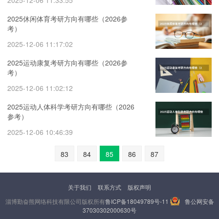
2025-12-06 11:33:55
2025休闲体育考研方向有哪些（2026参
考）
2025-12-06 11:17:02
2025运动康复考研方向有哪些（2026参
考）
2025-12-06 11:02:12
2025运动人体科学考研方向有哪些（2026
参考）
2025-12-06 10:46:39
83
84
85
86
87
关于我们
联系方式
版权声明
淄博勤奋熊网络科技有限公司版权所有
鲁ICP备18049789号-11
鲁公网安备
37030302000630号