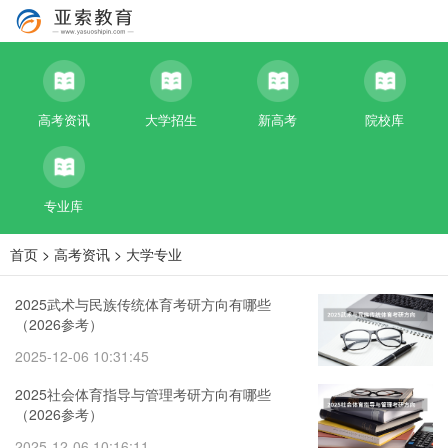
高考资讯
大学招生
新高考
院校库
专业库
首页
>
高考资讯
>
大学专业
2025武术与民族传统体育考研方向有哪些
（2026参考）
2025-12-06 10:31:45
2025社会体育指导与管理考研方向有哪些
（2026参考）
2025-12-06 10:16:11