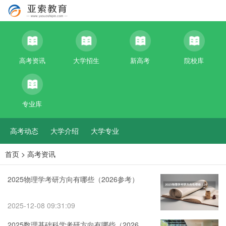
高考资讯
大学招生
新高考
院校库
专业库
高考动态
大学介绍
大学专业
首页
>
高考资讯
2025物理学考研方向有哪些（2026参考）
2025-12-08 09:31:09
2025数理基础科学考研方向有哪些（2026