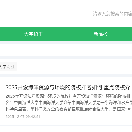
大学招生
新高考
大学专业
2025开设海洋资源与
2025年开设海洋资源与环境的院校排名开设海洋资源与环境的院校排
名：中国海洋大学中国海洋大学介绍中国海洋大学是一所海洋和水产
科特色显著、学科门类齐全的教育部直属重点综合性大学，是国家“98
工程”和“211工程”重点建设的高校，2017年入选国家“世界一流大学建
2025-12-07 09:42:51
高校”（A类）。学校校训是“海纳百川，取则行远”。学校创建于1924
年，历经私立青岛大学、国立青岛大学、国立山东大学、山东大学等