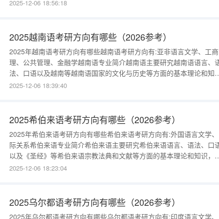
化与历史等方面的基本理论和知识，接受斯瓦希里语听、说、读、写
2025-12-06 18:56:18
译等方面的技能训练，进行斯瓦希里语的翻译、教学与研究等。斯瓦
里语是非洲使用人数最多的语言之一，也是坦桑尼亚、肯尼亚、乌干
的官方语言，主要分
2025越南语考研方向有哪些（2026参考）
2025年越南语考研方向有哪些越南语考研方向有:亚非语言文学、工商
理、公共管理、金融学越南语专业简介越南语主要研究越南语语言、
法、口语以及越南等越南语国家的文化与历史等方面的基本理论和知
识，接受越南语听、说、读、写、译等方面的技能训练，进行越南语
2025-12-06 18:39:40
翻译、教学与研究等。越南语简称“越语”，是越南的官方语言，使用
字母，与高棉语是亲缘关系，主要分布于越南沿海平原越族（也称京
族）聚居地区。关
2025希伯来语考研方向有哪些（2026参考）
2025年希伯来语考研方向有哪些希伯来语考研方向有:外国语言文学、
际关系希伯来语专业简介希伯来语主要研究希伯来语语言、语法、口
以及《圣经》等希伯来语宗教法典和文献等方面的基本理论和知识，
受希伯来语听、说、读、写、译等方面的技能训练，进行希伯来语的
2025-12-06 18:23:04
译、教学与研究等。希伯来语是犹太人的民族语言，是世界上最古老
语言之一，现今主要保留在基督教《圣经》、《死海古卷》和大量犹
教法典及文献之中。
2025乌尔都语考研方向有哪些（2026参考）
2025年乌尔都语考研方向有哪些乌尔都语考研方向有:印度语言文学、