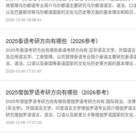
商管理乌尔都语专业简介乌尔都语主要研究乌尔都语语言、语法、口
以及巴基斯坦等乌尔都语国家的文化与历史等方面的基本理论和知识
接受乌尔都语听、说、读、写、译等方面的技能训练，进行乌尔都语
2025-12-06 18:06:41
翻译、教学与研究等。乌尔都语是巴基斯坦的国语，也是印度宪法承
的语言之一，主要分布于巴基斯坦和印度等国家。关键词：乌尔都语
拉伯字母巴基斯坦
2025泰语考研方向有哪些（2026参考）
2025年泰语考研方向有哪些泰语考研方向有:亚非语言文学、外国语言
及应用语言学、工商管理、公共管理泰语专业简介泰语主要研究泰语
言、语法、口语以及泰国等泰语国家的文化与历史等方面的基本理论
知识，接受泰语听、说、读、写、译等方面的技能训练，进行泰语的
2025-12-06 17:51:47
译、教学与研究等。泰语也称傣语，是傣泰民族的语言，主要分布于
国、老挝、缅甸、越南西北、柬埔寨西北、中国西南、印度东北等国
和地区。关键词：
2025僧伽罗语考研方向有哪些（2026参考）
2025年僧伽罗语考研方向有哪些僧伽罗语考研方向有:国际政治、法律
(非法学)、外国语言文学、印度语言文学僧伽罗语专业简介僧伽罗语
研究僧伽罗语语言、语法、口语以及斯里兰卡等僧伽罗语国家的文化
历史等方面的基本理论和知识，接受僧伽罗语听、说、读、写、译等
2025-12-06 17:37:20
面的技能训练，进行僧伽罗语的翻译、教学与研究等。僧伽罗语和印
北部诸语言相近，是斯里兰卡主体民族僧伽罗族的语言，也是斯里兰