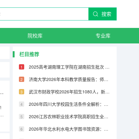
搜索
院校库
专业库
栏目推荐
2025高考湖南理工学院在湖南招生批次 有哪些专业？
济南大学2026年本科教学质量报告：师生比、课程满意度与毕业率
环境的院校排名如何 重点院校介绍（2026参考）
武汉市财政学校2026年招生1080人，新增人工智能技术与应用、无人机3+2专业
2026年四川大学校园生活条件全解析：宿舍、食堂、交通与周边配套
学
5
2026江苏农林职业技术学院高职招生全知道：分数线、费用、就业方向
设
2026年华北水利水电大学图书馆资源：馆藏量、开放时间与研究支持
办