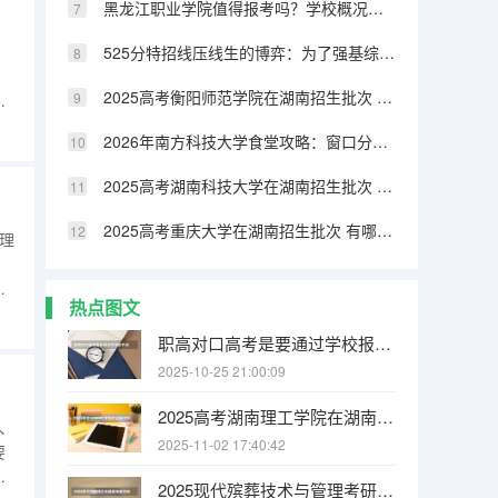
黑龙江职业学院值得报考吗？学校概况、实训设施与录取线分析
525分特招线压线生的博弈：为了强基综评牺牲专业值不值
、
2025高考衡阳师范学院在湖南招生批次 有哪些专业？
本
，
2026年南方科技大学食堂攻略：窗口分布、特色菜品与营养搭配
方
2025高考湖南科技大学在湖南招生批次 有哪些专业？
2025高考重庆大学在湖南招生批次 有哪些专业？
理
方
热点图文
的
是
职高对口高考是要通过学校报名吗
、
2025-10-25 21:00:09
2025高考湖南理工学院在湖南招生批次 有哪些专业？
、
2025-11-02 17:40:42
要
文
2025现代殡葬技术与管理考研方向有哪些（2026参考）