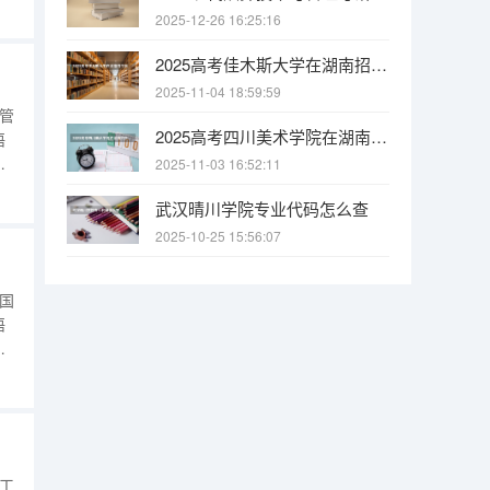
、
2025-12-26 16:25:16
希
达
2025高考佳木斯大学在湖南招生批次 有哪些专业？
2025-11-04 18:59:59
管
2025高考四川美术学院在湖南招生批次 有哪些专业？
语
2025-11-03 16:52:11
的
武汉晴川学院专业代码怎么查
拉丁
2025-10-25 15:56:07
国
语
接
翻
的
太
工