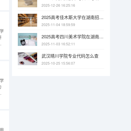
疗
2025-12-26 16:25:16
血
2025高考佳木斯大学在湖南招生批次 有哪些专业？
2025-11-04 18:59:59
学
2025高考四川美术学院在湖南招生批次 有哪些专业？
研
识
2025-11-03 16:52:11
置
武汉晴川学院专业代码怎么查
假
2025-10-25 15:56:07
学
力
、
工
人
备
用