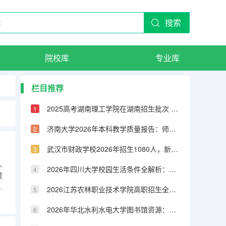
搜索
院校库
专业库
栏目推荐
2025高考湖南理工学院在湖南招生批次 有哪些专业？
济南大学2026年本科教学质量报告：师生比、课程满意度与毕业率
武汉市财政学校2026年招生1080人，新增人工智能技术与应用、无人机3+2专业
、
2026年四川大学校园生活条件全解析：宿舍、食堂、交通与周边配套
藏
的
2026江苏农林职业技术学院高职招生全知道：分数线、费用、就业方向
微
例
2026年华北水利水电大学图书馆资源：馆藏量、开放时间与研究支持
工