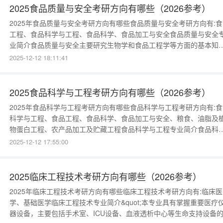
生产，小米、面粉等
2025食品质量与安全考研方向有哪些（2026参考）
2025年食品质量与安全考研方向有哪些食品质量与安全考研方向有:食
工程、食品科学与工程、食品科学、食品加工与安全食品质量与安全
业简介食品质量与安全主要研究生物学和食品工程学等方面的基本知
和技能，包括食品生产技术管理、食品质量检测和食品安全检测等，
2025-12-12 18:11:41
食品行业内进行食品品质控制和卫生监督等。例如：食品加工流程中
卫生监督，食品添加剂含量的检测，保健食品的功能检测，特殊类食
贮藏方法的研究等。
2025食品科学与工程考研方向有哪些（2026参考）
2025年食品科学与工程考研方向有哪些食品科学与工程考研方向有:食
科学与工程、食品工程、食品科学、食品加工与安全、粮食、油脂及
物蛋白工程、农产品加工及贮藏工程食品科学与工程专业简介食品科
与工程主要研究化学、生物学、食品工程和食品技术等方面的基本知
2025-12-12 17:55:00
和技能，在食品领域内进行食品生产技术管理、产品开发、工程设计
品质控制、科学研究等。例如：酸奶发酵工艺的设计，罐头类食品的
工、生产，食品营养
2025临床工程技术考研方向有哪些（2026参考）
2025年临床工程技术考研方向有哪些临床工程技术考研方向有:临床医
学、基础医学临床工程技术专业简介&quot;本专业具有掌握重要医疗
器设备，主要包括手术室、ICU设备、血液透析中心等生命支持设备