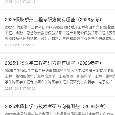
作、使用、维护、功能开发和技术管理的职业技能，掌握现代临床医
2025-12-12 17:39:48
仪器发展的复合型临床工程技术人才。例如：人工心肺机、呼吸机、
液透析机等操作与维护。 关键词：医学临床工程技术医疗设备&quot;
2025假肢矫形工程考研方向有哪些（2026参考）
2025年假肢矫形工程考研方向有哪些假肢矫形工程考研方向有:生物医
工程、金融、思想政治教育假肢矫形工程专业简介假肢矫形工程主要
究假肢矫形器的结构、设计、材料、生产和康复工程等方面的基本知
和技能，为残疾人已缺失或畸形的身体部分或器官进行矫正、补偿装
2025-12-12 17:22:26
的配置以及提供临床康复服务等。例如：机械假手、大腿假肢等人工
体的设计制造，假肢装配、康复训练等临床康复服务的提供等。关键
词：假肢矫形医学康
2025生物医学工程考研方向有哪些（2026参考）
2025年生物医学工程考研方向有哪些生物医学工程考研方向有:生物医
工程、生物影像学、生物信息学、工商管理、神经科学与工程、生物
学生物医学工程专业简介生物医学工程主要研究生命科学、电子技术
计算机技术和信息科学等方面的基本知识和技能，包括生物材料、人
2025-12-12 17:07:09
器官、生物医学信号处理方法、医学成像和图像处理方法等。例如：
工心脏、人工关节等人工器官的研发，脑CT机、核磁共振仪等医疗设
的操纵和维护，B
2025水质科学与技术考研方向有哪些（2026参考）
2025年水质科学与技术考研方向有哪些水质科学与技术考研方向有:应