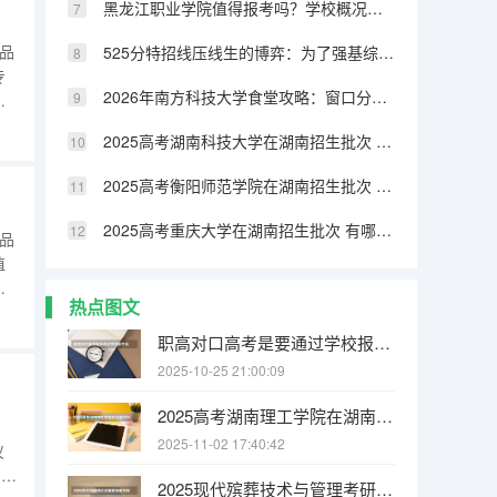
黑龙江职业学院值得报考吗？学校概况、实训设施与录取线分析
品
525分特招线压线生的博弈：为了强基综评牺牲专业值不值
专
2026年南方科技大学食堂攻略：窗口分布、特色菜品与营养搭配
识
在
2025高考湖南科技大学在湖南招生批次 有哪些专业？
的
品
2025高考衡阳师范学院在湖南招生批次 有哪些专业？
2025高考重庆大学在湖南招生批次 有哪些专业？
品
植
学
热点图文
识
、
职高对口高考是要通过学校报名吗
加
2025-10-25 21:00:09
2025高考湖南理工学院在湖南招生批次 有哪些专业？
2025-11-02 17:40:42
仪
的操
2025现代殡葬技术与管理考研方向有哪些（2026参考）