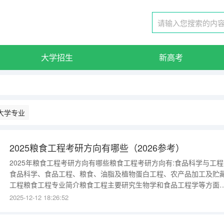
大学招生
新高考
大学专业
2025粮食工程考研方向有哪些（2026参考）
2025年粮食工程考研方向有哪些粮食工程考研方向有:食品科学与工程
食品科学、食品工程、粮食、油脂及植物蛋白工程、农产品加工及贮
工程粮食工程专业简介粮食工程主要研究生物学和食品工程学等方面
基本知识和技能，包括粮食与制品加工和储藏过程中所发生的化学、
2025-12-12 18:26:52
生物、物性等变化、粮油产品加工工艺与装备、粮食储藏与运输等。
如：花生油、菜籽油等食用油的生产，玉米面、燕麦等粗粮食品的加