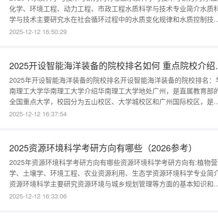
化学、环境工程、动力工程、市政工程水质科学与技术专业简介水质
学与技术主要研究水在社会循环过程中的水质变化规律和水质控制技
等方面的基本知识和技能，涉及化学、化工、材料、计算机、仪器仪
2025-12-12 16:50:29
等多个学科，进行水净化等水质工程的规划、水处理系统的设计、水
的分析与监测、水污染的控制与防治等。关键词：水资源净化污染化
《流体力学》、《
2025开设智能海洋装
2025年开设智能海洋装备的院校排名开设智能海洋装备的院校排名：
南理工大学华南理工大学介绍华南理工大学地处广州，是直属教育部
全国重点大学，校园分为五山校区、大学城校区和广州国际校区，是
届“全国文明校园”获得单位。学校办学源远流长，最早可溯源至1918
2025-12-12 16:37:54
成立的广东省立第一甲种工业学校（史称“红色甲工”）；正式组建于
1952年全国高等院校调整时期，是新中国“四大工学院”之一；1960年
为全
2025资源环境科学考研方向有哪些（2026参考）
2025年资源环境科学考研方向有哪些资源环境科学考研方向有:植物营
学、土壤学、环境工程、农业资源利用、生态学资源环境科学专业简
资源环境科学主要研究资源环境与城乡规划管理等方面的基本知识和
能，进行资源高效利用、资源开发与保护、环境管理规划等。例如：
2025-12-12 16:33:06
资源、海洋资源的高效利用，沼气、秸秆等生物质资源的开发利用，
地退化的防治，珍稀濒危动植物的保护等。关键词：资源生物生态环