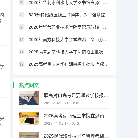
2026年华北水利水电大学图书馆资源：馆藏量、开放时间与研究支持
园
525分特招线压线生的博弈：为了强基综评牺牲专业值不值
菜
2026年毕节职业技术学院高职录取线｜报到手续与就业方向分析
本
2026年南方科技大学食堂攻略：窗口分布、特色菜品与营养搭配
新
，
2025高考湖南科技大学在湖南招生批次 有哪些专业？
2025高考重庆大学在湖南招生批次 有哪些专业？
学
培
热点图文
。
工
职高对口高考是要通过学校报名吗
业
2025-10-25 21:00:09
2025高考湖南理工学院在湖南招生批次 有哪些专业？
安
2025-11-02 17:40:42
络
检
2025现代殡葬技术与管理考研方向有哪些（2026参考）