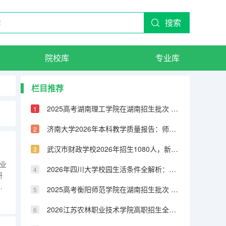
搜索
院校库
专业库
栏目推荐
2025高考湖南理工学院在湖南招生批次 有哪些专业？
济南大学2026年本科教学质量报告：师生比、课程满意度与毕业率
武汉市财政学校2026年招生1080人，新增人工智能技术与应用、无人机3+2专业
业
2026年四川大学校园生活条件全解析：宿舍、食堂、交通与周边配套
研
技
2025高考衡阳师范学院在湖南招生批次 有哪些专业？
、
2026江苏农林职业技术学院高职招生全知道：分数线、费用、就业方向
业