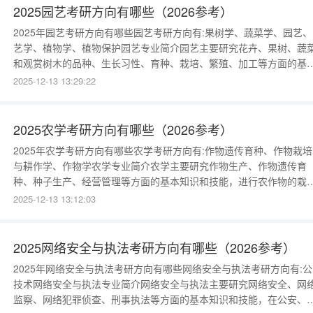
微生物学》、《植物
2025园艺考研方向有哪些（2026参考）
2025年园艺考研方向有哪些园艺考研方向有:果树学、蔬菜学、园艺、
艺学、植物学、植物保护园艺专业简介园艺主要研究花卉、果树、蔬
和观赏树木的品种、生长习性、育种、栽培、繁殖、加工等方面的基
知识和技能，进行植物育种、栽培、繁殖、养护、管理等。例如：果
2025-12-13 13:29:22
树、蔬菜的栽培与繁育，君子兰、风信子等观赏花卉的养护与销售，
品种花卉的研发等。相较于园林，园艺更侧重于栽培果蔬和观赏植物
园林更侧重于用植物装
2025农学考研方向有哪些（2026参考）
2025年农学考研方向有哪些农学考研方向有:作物遗传育种、作物栽培
与耕作学、作物学农学专业简介农学主要研究作物生产、作物遗传育
种、种子生产、经营管理等方面的基本知识和技能，进行农作物的栽
与耕作、农作物转基因育种、种子生产与检验、农产品加工与营销等
2025-12-13 13:12:03
例如：玉米的人工授粉，水稻的栽培与育种，玉米、花生等农作物加
成食用油，农场的经营与管理等。关键词：玉米水稻花生油农场《农
微生物学》、《农业
2025网络安全与执法考研方向有哪些（2026参考）
2025年网络安全与执法考研方向有哪些网络安全与执法考研方向有:公
技术网络安全与执法专业简介网络安全与执法主要研究网络安全、网
监察、网络犯罪侦查、刑事执法等方面的基本知识和技能，在公安、