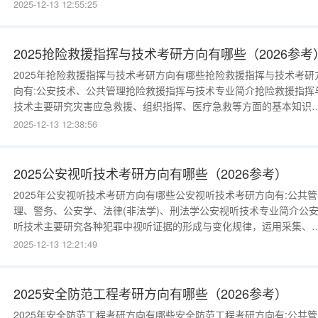
察、国家安全等部门进行网络安全的保障、网络信息的监控、非法入
2025-12-13 12:55:25
和恶意袭击等网络犯罪的预防和侦查等。关键词：警察检察院执法网
犯罪《计算机网络》、《操作系统》、《计算机犯罪侦查》、《网络
息监控技术》、《
2025抢险救援指挥与技术考研方向有哪些（2026参考
2025年抢险救援指挥与技术考研方向有哪些抢险救援指挥与技术考研
向有:公安技术、公共管理抢险救援指挥与技术专业简介抢险救援指挥
技术主要研究灾害应急救援、组织指挥、医疗急救等方面的基本知识
技能，在公安消防部队进行灾害事故的抢险救援、紧急救援的组织指
2025-12-13 12:38:56
挥、灾害现场的医疗急救等。关键词：消防火灾洪水抢险救援《灾害
险救援技术》、《抢险救援技术训练》、《救生救助技术训练》、《
火救援组织指挥方法
2025公安视听技术考研方向有哪些（2026参考）
2025年公安视听技术考研方向有哪些公安视听技术考研方向有:公共管
理、警务、公安学、法律(非法学)、刑法学公安视听技术专业简介公
听技术主要研究各种犯罪中视听证据的形成与变化规律，运用采集、
理、分析、鉴定等技术手段，检验与犯罪有关的一系列视频、图像和
2025-12-13 12:21:49
音资料，从而为政法机关的侦查、起诉、审判提供线索和证据。例如
犯罪现场的摄影记录，视频、音频证据的处理、比对，嫌疑人电话的
听等。关键词：
2025安全防范工程考研方向有哪些（2026参考）
2025年安全防范工程考研方向有哪些安全防范工程考研方向有:公共管