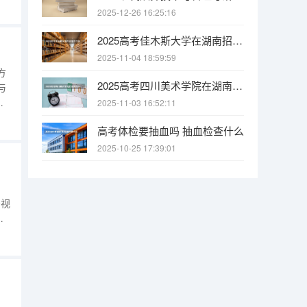
侵
2025-12-26 16:25:16
络
信
2025高考佳木斯大学在湖南招生批次 有哪些专业？
）
2025-11-04 18:59:59
方
2025高考四川美术学院在湖南招生批次 有哪些专业？
与
和
2025-11-03 16:52:11
高考体检要抽血吗 抽血检查什么
抢
灭
2025-10-25 17:39:01
安视
处
声
：
监