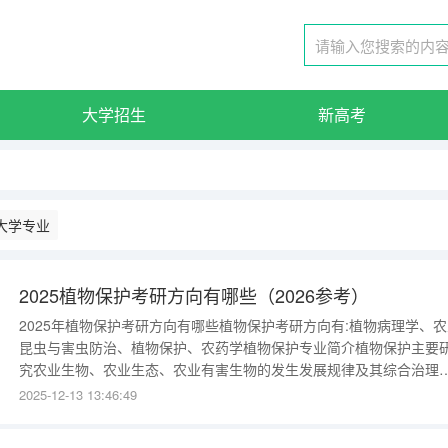
大学招生
新高考
大学专业
2025植物保护考研方向有哪些（2026参考）
2025年植物保护考研方向有哪些植物保护考研方向有:植物病理学、农
昆虫与害虫防治、植物保护、农药学植物保护专业简介植物保护主要
究农业生物、农业生态、农业有害生物的发生发展规律及其综合治理
术等方面的基本知识和技能，进行植物有害生物的鉴定、监测、控制
2025-12-13 13:46:49
治理等。例如：植物杂草的铲除，蝗虫、疫病等农业灾害的预防与治
理，农产品农药残留的检测分析等。关键词：农业杂草蝗灾农药《农