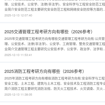
理、公安技术、公安学、法律(非法学)、安全科学与工程安全防范工
业简介安全防范工程主要研究安全防范工程和网络安全防控等方面的
本知识和技能，在公安部门和国家安全部门等单位进行安全防范、安
2025-12-13 12:07:40
检查、信息安全、网络传输等。例如：入侵报警系统、视频监控系统
开发，国家信息的安全防护，大型赛事、活动的防爆安检等。关键词
安全黑客安检监
2025交通管理工程考研方向有哪些（2026参考）
2025年交通管理工程考研方向有哪些交通管理工程考研方向有:公共管
理、公安技术、法律(非法学)、公安学、工商管理、警务交通管理工
业简介交通管理工程主要研究公安技术学、公安学、政治学、法学和
通运输学等方面的基本知识和技能，在公安机关进行交通秩序管理、
2025-12-13 11:53:41
路交通指挥、交通违法行为处理、交通事故处理、交通安全宣传等。
如：交通拥堵的疏解，酒驾、闯红灯等交通违法行为的处理，撞车等
通事故的鉴定与处
2025消防工程考研方向有哪些（2026参考）
2025年消防工程考研方向有哪些消防工程考研方向有:安全科学与工程
安全工程、土木工程、建筑与土木工程、安全技术及工程消防工程专
简介消防工程主要研究消防法规、防灭火工程技术、火灾调查、灭火
援等方面的基本知识和技能，在消防部门进行消防管理、灭火救援、
2025-12-13 11:38:05
灾调查等。例如：大厦内火灾报警器、消火栓等消防设施的管理，火
等事故的抢险救援、起因调查等。关键词：消防员火灾119灭火器《