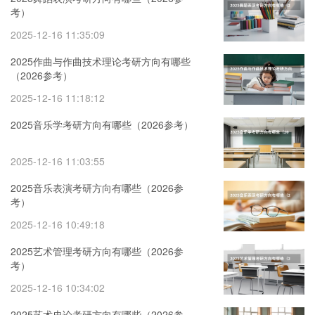
考）
2025-12-16 11:35:09
2025作曲与作曲技术理论考研方向有哪些
（2026参考）
2025-12-16 11:18:12
2025音乐学考研方向有哪些（2026参考）
2025-12-16 11:03:55
2025音乐表演考研方向有哪些（2026参
考）
2025-12-16 10:49:18
2025艺术管理考研方向有哪些（2026参
考）
2025-12-16 10:34:02
2025艺术史论考研方向有哪些（2026参