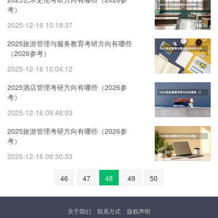
考）
2025-12-16 10:18:37
2025旅游管理与服务教育考研方向有哪些
（2026参考）
2025-12-16 10:04:12
2025酒店管理考研方向有哪些（2026参
考）
2025-12-16 09:48:03
2025旅游管理考研方向有哪些（2026参
考）
2025-12-16 09:30:33
46
47
48
49
50
关于我们
联系方式
版权声明