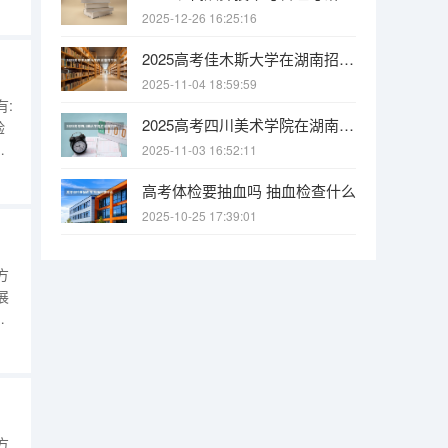
技
2025-12-26 16:25:16
纺
关
2025高考佳木斯大学在湖南招生批次 有哪些专业？
2025-11-04 18:59:59
:
2025高考四川美术学院在湖南招生批次 有哪些专业？
验
品
2025-11-03 16:52:11
织
高考体检要抽血吗 抽血检查什么
设
织
2025-10-25 17:39:01
）
方
展
知
服
列
、
）
方