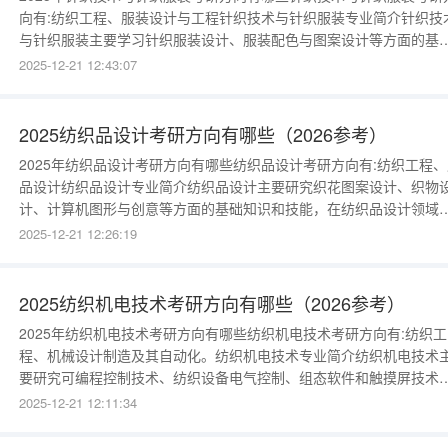
向有:纺织工程、服装设计与工程针织技术与针织服装专业简介针织技
与针织服装主要学习针织服装设计、服装配色与图案设计等方面的基
知识和基本技能，掌握一定的计算机辅助功能，进行针织面料的设计
2025-12-21 12:43:07
开发、针织服装的设计和样板制作。针织面料主要有两种：纬编针织
料和经编针织面料。 关键词：针织服装面料针织线《针织服装设计》
《针织服装结构
2025纺织品设计考研方向有哪些（2026参考）
2025年纺织品设计考研方向有哪些纺织品设计考研方向有:纺织工程、
品设计纺织品设计专业简介纺织品设计主要研究织花图案设计、织物
计、计算机图形与创意等方面的基础知识和技能，在纺织品设计领域
行纺织面料设计、家纺产品设计、装饰纺织品设计等。例如：纺织图
2025-12-21 12:26:19
设计、造型设计、质量检测等。 关键词：纺织品图案造型面料《纺织
料学》、《纺织美术基础》、《织物组织》、《纺织品CAD》、《纹
学》、《织物
2025纺织机电技术考研方向有哪些（2026参考）
2025年纺织机电技术考研方向有哪些纺织机电技术考研方向有:纺织工
程、机械设计制造及其自动化。纺织机电技术专业简介纺织机电技术
要研究可编程控制技术、纺织设备电气控制、组态软件和触摸屏技术
变频器技术等方面的基础知识和技能，在纺织机电技术领域进行现代
2025-12-21 12:11:34
织机械电气设计、安装、调试、运行维护、改造及纺织厂设计等。例
如：纺织设备的操作、仪器设备维护保养等。 关键词：纺织机电维护