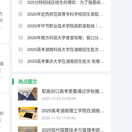
525分特招线压线生的博弈：为了强基综评牺牲专业值不值
）
方
2026年定西师范高等专科学校招生录取分数｜报到流程与生活条件
制
2026年毕节职业技术学院高职录取线｜报到手续与就业方向分析
计
企
2026年南方科技大学食堂攻略：窗口分布、特色菜品与营养搭配
定
2025高考湖南科技大学在湖南招生批次 有哪些专业？
2025高考重庆大学在湖南招生批次 有哪些专业？
装
工
本
热点图文
设
设
职高对口高考是要通过学校报名吗
2025-10-25 21:00:09
2025高考湖南理工学院在湖南招生批次 有哪些专业？
织
2025-11-02 17:40:42
主
基
2025现代殡葬技术与管理考研方向有哪些（2026参考）