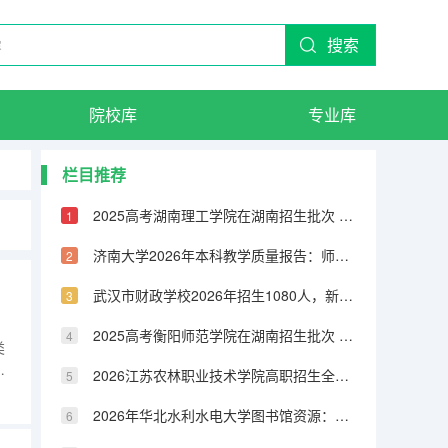
搜索
院校库
专业库
栏目推荐
2025高考湖南理工学院在湖南招生批次 有哪些专业？
济南大学2026年本科教学质量报告：师生比、课程满意度与毕业率
武汉市财政学校2026年招生1080人，新增人工智能技术与应用、无人机3+2专业
2025高考衡阳师范学院在湖南招生批次 有哪些专业？
类
管
2026江苏农林职业技术学院高职招生全知道：分数线、费用、就业方向
，
2026年华北水利水电大学图书馆资源：馆藏量、开放时间与研究支持
工