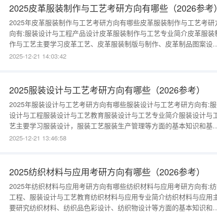
艺》、《酿酒微生物
2025皮革服装制作与工艺考研方向有哪些（2026参考
2025年皮革服装制作与工艺考研方向有哪些皮革服装制作与工艺考研
向有:服装设计与工程产品设计皮革服装制作与工艺专业简介皮革服装
作与工艺主要学习皮革工艺、皮革服装制版与制作、皮革制品图案设
等方面的基本知识和基本技能，具备一定的设计基础，熟悉皮革制品
2025-12-21 14:03:42
业管理的基本流程。比如通过对皮革外观品质、内在品质的评定，确
哪种皮革更适合哪种产品的制作。 关键词：皮革皮鞋皮包皮衣《速
写》、《皮革制品表
2025服装设计与工艺考研方向有哪些（2026参考）
2025年服装设计与工艺考研方向有哪些服装设计与工艺考研方向有:服
设计与工程服装设计与工艺教育服装设计与工艺专业简介服装设计与
艺主要学习服装设计，服装工艺服装生产管理等方面的基本知识和基
技能，熟练地掌握服装造型与结构设计原理，并能够通过计算机辅助
2025-12-21 13:46:58
计工具，完成服装款式及工艺制作。比如服装打板、样衣制作、服装
计等。 关键词：服装设计工艺样衣《服装设计》、《服装平面结构设
计》、《服装工业
2025纺织材料与应用考研方向有哪些（2026参考）
2025年纺织材料与应用考研方向有哪些纺织材料与应用考研方向有:纺
工程、服装设计与工艺教育纺织材料与应用专业简介纺织材料与应用
要研究纺织材料、纺织品色彩设计、纺织物设计等方面的基本知识和