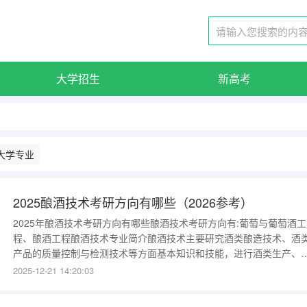
大学招生
新高考
大学专业
2025酿酒技术考研方向有哪些（2026参考）
2025年酿酒技术考研方向有哪些酿酒技术考研方向有:葡萄与葡萄酒工
程、酿酒工程酿酒技术专业简介酿酒技术主要研究酒类酿造技术、酒
产品的质量控制与检测技术等方面基本知识和技能，进行酒类生产、
理、检验、营销等。例如：高浓度发酵后稀释制啤酒，利用皂土澄过
2025-12-21 14:20:03
滤、快速离心净化、接种纯种酵母、低温发酵等提高葡萄酒产品质量
酿酒工艺设备的维护与研发等。 关键词：发酵啤酒皂土葡萄酒《酿酒