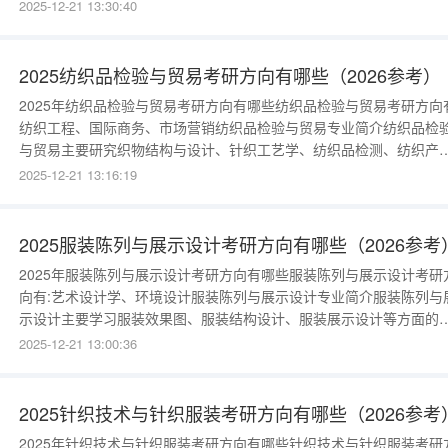
本技能，掌握面料加工流程、面料鉴别、面料生产管理、面料贸易等
2025-12-21 13:30:40
能，通过计算机软件辅助，进行纺织材料加工、生产等工作。常见的
织材料有纯棉、涤纶、尼龙、动物毛、麻、真丝、晴纶、聚丙烯等。 
键词：麻真丝面
2025纺织品检验与贸易考研方向有哪些（2026参考）
2025年纺织品检验与贸易考研方向有哪些纺织品检验与贸易考研方向有
纺织工程、国际商务、市场营销纺织品检验与贸易专业简介纺织品检
与贸易主要研究织物结构与设计、针织工艺学、纺织品检测、纺织产
质量控制等方面的基础知识和技能，在纺织品检验与贸易领域进行纺
2025-12-21 13:16:19
品质量检验、监督与管理及纺织品进出口贸易等。例如：纺织品生产
计、质量检测与控制、纺织品进出口贸易、市场营销等。 关键词：纺
品检验贸易质量
2025服装陈列与展示设计考研方向有哪些（2026参考
2025年服装陈列与展示设计考研方向有哪些服装陈列与展示设计考研
向有:艺术设计学、环境设计服装陈列与展示设计专业简介服装陈列与
示设计主要学习服装效果图、服装结构设计、服装展示设计等方面的
识和技能，在计算机平面设计基础上，熟练掌握服装终端陈列设计、
2025-12-21 13:00:36
装造型、品牌服装策划、服装款式设计等工作技能，从而进行服装陈
师、服装搭配师等工作。比如通过都时装店服装具体摆放位置的安排
模特展示服装的安排
2025针织技术与针织服装考研方向有哪些（2026参考
2025年针织技术与针织服装考研方向有哪些针织技术与针织服装考研