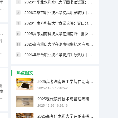
2026年华北水利水电大学图书馆资源：馆藏量、开放时间与研究支持
术类
装与
2026年毕节职业技术学院高职录取线｜报到手续与就业方向分析
商
首
2026年南方科技大学食堂攻略：窗口分布、特色菜品与营养搭配
筑科技大学在湖南招生批次 有哪些专业？
2025高考湖南科技大学在湖南招生批次 有哪些专业？
科
2025高考重庆大学在湖南招生批次 有哪些专业？
、
觉
2026年邢台职业技术学院招生分数线｜生活条件与就业前景
)
文学
热点图文
2025高考湖南理工学院在湖南招生批次 有哪些专业？
批
2025-11-02 17:40:42
类本
术类
2025现代殡葬技术与管理考研方向有哪些（2026参考）
学湖
2025-12-26 16:25:16
首
2025高考佳木斯大学在湖南招生批次 有哪些专业？