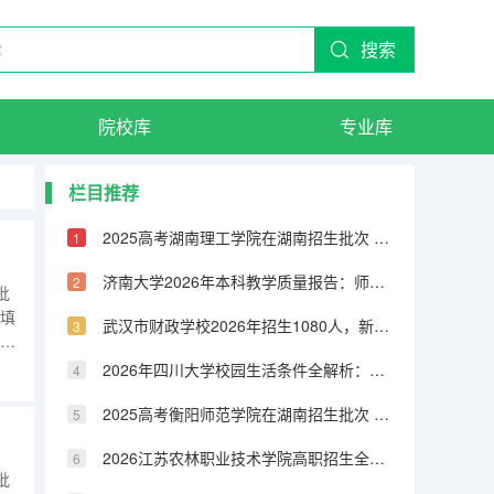
搜索
院校库
专业库
栏目推荐
2025高考湖南理工学院在湖南招生批次 有哪些专业？
济南大学2026年本科教学质量报告：师生比、课程满意度与毕业率
批
，填
武汉市财政学校2026年招生1080人，新增人工智能技术与应用、无人机3+2专业
术湖
2026年四川大学校园生活条件全解析：宿舍、食堂、交通与周边配套
5艺
2025高考衡阳师范学院在湖南招生批次 有哪些专业？
2026江苏农林职业技术学院高职招生全知道：分数线、费用、就业方向
批