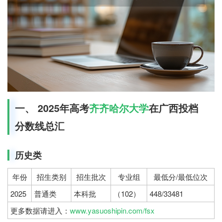
一、 2025年高考
齐齐哈尔大学
在广西投档
分数线总汇
历史类
年份
招生类别
招生批次
专业组
最低分/最低位次
2025
普通类
本科批
（102）
448/33481
更多数据请进入：
www.yasuoshipin.com/fsx