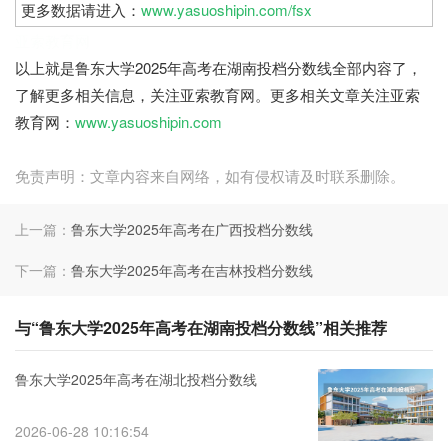
更多数据请进入：
www.yasuoshipin.com/fsx
亚索教育网
以上就是鲁东大学2025年高考在湖南投档分数线全部内容了，
了解更多相关信息，关注亚索教育网。更多相关文章关注亚索
教育网：
www.yasuoshipin.com
免责声明：文章内容来自网络，如有侵权请及时联系删除。
上一篇：
鲁东大学2025年高考在广西投档分数线
下一篇：
鲁东大学2025年高考在吉林投档分数线
与“鲁东大学2025年高考在湖南投档分数线”相关推荐
鲁东大学2025年高考在湖北投档分数线
2026-06-28 10:16:54