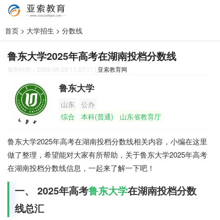
首页
>
大学招生
>
分数线
鲁东大学2025年高考在湖南投档分数线
发布时间：2026-06-28 11:57:17
|
亚索教育网
鲁东大学
山东
公办
综合
本科(普通)
山东省教育厅
鲁东大学2025年高考在湖南投档分数线相关内容，小编在这里
做了整理，希望能对大家有所帮助，关于鲁东大学2025年高考
在湖南投档分数线信息，一起来了解一下吧！
一、 2025年高考
鲁东大学
在湖南投档分数
线总汇