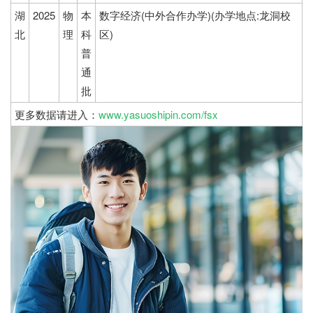
湖
2025
物
本
数字经济(中外合作办学)(办学地点:龙洞校
北
理
科
区)
普
通
批
更多数据请进入：
www.yasuoshipin.com/fsx