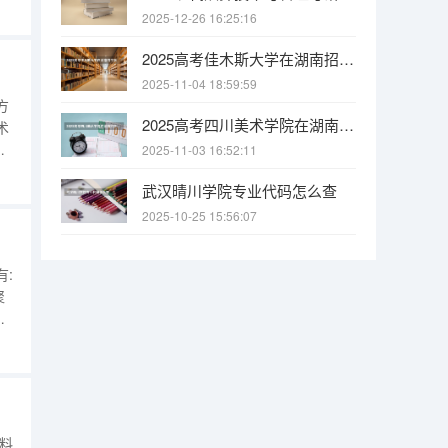
核
2025-12-26 16:25:16
、
季
2025高考佳木斯大学在湖南招生批次 有哪些专业？
）
2025-11-04 18:59:59
方
2025高考四川美术学院在湖南招生批次 有哪些专业？
术
、
2025-11-03 16:52:11
材
武汉晴川学院专业代码怎么查
材
2025-10-25 15:56:07
:
聚
材
能
例
关
料