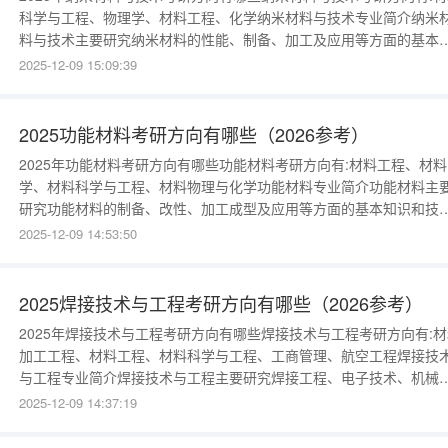
科学与工程、物理学、材料工程、化学纳米材料与技术专业简介纳米
料与技术主要研究纳米材料的性能、制备、加工及应用等方面的基本
识和技能，纳米材料包含纳米粉末、纳米纤维、纳米膜、纳米块体等
2025-12-09 15:09:39
例如：纳米粉末制成的太阳能电池、纳米纤维制成的防水防油污的衣
服、纳米膜制成的饮水过滤器等。关键词：纳米超微粉过滤器发光二
管《纳米材料的基本
2025功能材料考研方向有哪些（2026参考）
2025年功能材料考研方向有哪些功能材料考研方向有:材料工程、材料
学、材料科学与工程、材料物理与化学功能材料专业简介功能材料主
研究功能材料的制备、改性、加工成型及应用等方面的基本知识和技
能，常见的有超导材料、医用材料、能源材料、稀土材料等几大类。
2025-12-09 14:53:50
如：化学反应中的高分子催化剂、超导体材料制成的电路电线、医用
人工心肺和缝合线、白光LED节能照明灯泡等。关键词：生化人工心
分离膜光导纤维《材
2025焊接技术与工程考研方向有哪些（2026参考）
2025年焊接技术与工程考研方向有哪些焊接技术与工程考研方向有:材
加工工程、材料工程、材料科学与工程、工商管理、航空工程焊接技
与工程专业简介焊接技术与工程主要研究焊接工程、电子技术、机械
计等方面的知识，包含焊接方法、连接技术、焊接结构等，并进行焊
2025-12-09 14:37:19
的基本技能训练，包含熔焊、压焊、钎焊等，例如：钎焊安装船舶零
件、熔焊连接钢板和钢筋等。 关键词：焊接金属钎条电焊《材料热力