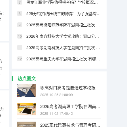
黑龙江职业学院值得报考吗？学校概况、实训设施与录取线分析
:
525分特招线压线生的博弈：为了强基综评牺牲专业值不值
学
2025高考衡阳师范学院在湖南招生批次 有哪些专业？
用
2026年南方科技大学食堂攻略：窗口分布、特色菜品与营养搭配
村
、
2025高考湖南科技大学在湖南招生批次 有哪些专业？
）
2025高考重庆大学在湖南招生批次 有哪些专业？
方
与
用
热点图文
、
实
职高对口高考是要通过学校报名吗
机
2025-10-25 21:00:09
2025高考湖南理工学院在湖南招生批次 有哪些专业？
力
2025-11-02 17:40:42
程
工
2025现代殡葬技术与管理考研方向有哪些（2026参考）