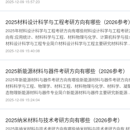
设备的设计和测试技术等，能源包括煤、石油、天然气等传统能源和
2025-12-09 15:57:23
能、风能、生物能等新能源，动力机械和热工设备包括内燃机、锅炉
航空发动机、制冷机等。例如：天然气用作汽车燃料、风能发电、冬
烧锅炉供暖、空调制
2025材料设计科学与工程考研方向有哪些（2026参考
2025年材料设计科学与工程考研方向有哪些材料设计科学与工程考研
向有:应用统计、材料科学与工程、材料物理与化学、计算机科学与技
材料设计科学与工程专业简介材料设计科学与工程主要研究材料科学
物理学、力学、材料制备、材料分析等方面的基本知识和技能，了解
2025-12-09 15:40:08
料的基本性能、组成结构、设计方法、加工工艺等，进行新材料的设
计、研发、制备、性能测试、失效分析等。常见的新材料有：复合新
料、超导材料、能源材
2025新能源材料与器件考研方向有哪些（2026参考）
2025年新能源材料与器件考研方向有哪些新能源材料与器件考研方向有
材料科学与工程、物理学、材料工程、材料物理与化学、材料学、凝
态物理新能源材料与器件专业简介新能源材料与器件主要研究新能源
料组成、结构、性能的测试技术与分析方法，开发新一代高性能绿色
2025-12-09 15:24:04
源材料、技术和器件，包含太阳能、风能、水能、核能、潮汐能等。
如：太阳能热水器、潮汐发电、风力发电、核电站、新能源汽车等。
键词：新能源可再
2025纳米材料与技术考研方向有哪些（2026参考）
2025年纳米材料与技术考研方向有哪些纳米材料与技术考研方向有:材