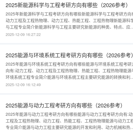
家用电饭煲等实现自
2025新能源科学与工程考研方向有哪些（2026参考）
2025年新能源科学与工程考研方向有哪些新能源科学与工程考研方向有
动力工程及工程热物理、动力工程、热能工程、工程热物理新能源科
与工程专业简介新能源科学与工程主要研究新能源的种类、特点、应
和未来发展趋势以及相关的工程技术等，包含风能、太阳能、生物质
2025-12-09 16:27:22
能、核电能等，例如：风力发电、太阳能热水器、沼气燃烧供热、农
农林废物发电等。关键词：新能源太阳能风力发电沼气《流体力学》
《流体机械》、《传
2025能源与环境系统工程考研方向有哪些（2026参考
2025年能源与环境系统工程考研方向有哪些能源与环境系统工程考研
向有:动力工程、动力工程及工程热物理、热能工程、工程热物理能源
环境系统工程专业简介能源与环境系统工程主要研究能源的转换和利
及环境保护等基本知识和技能，包括一次能源转化为二次能源的过程
2025-12-09 16:12:49
人工环境和制冷空调的技术问题、风能等新能源的开发利用等，力求
现能源利用高效、清洁的目的。例如：煤炭燃烧产生蒸汽能推动发电
的过程，社区绿化、
2025能源与动力工程考研方向有哪些（2026参考）
2025年能源与动力工程考研方向有哪些能源与动力工程考研方向有:动
工程及工程热物理、动力工程、热能工程、工程热物理能源与动力工
专业简介能源与动力工程主要研究能源的开发和利用、动力机械和热