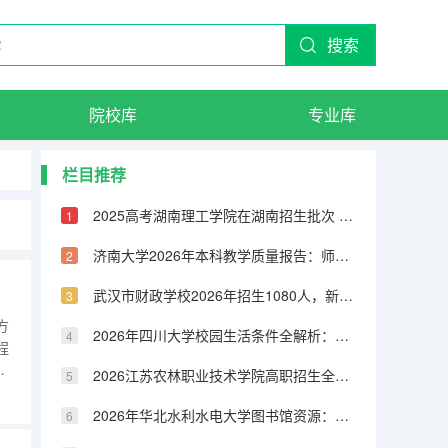
搜索
院校库
专业库
栏目推荐
2025高考湖南理工学院在湖南招生批次 有哪些专业？
济南大学2026年本科教学质量报告：师生比、课程满意度与毕业率
）
武汉市财政学校2026年招生1080人，新增人工智能技术与应用、无人机3+2专业
方
2026年四川大学校园生活条件全解析：宿舍、食堂、交通与周边配套
程
技
2026江苏农林职业技术学院高职招生全知道：分数线、费用、就业方向
行
。
2026年华北水利水电大学图书馆资源：馆藏量、开放时间与研究支持
、