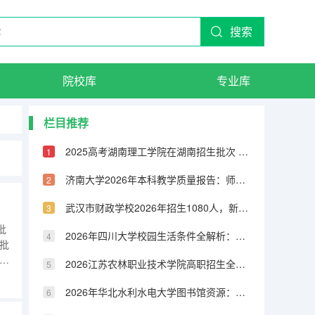
搜索
院校库
专业库
栏目推荐
2025高考湖南理工学院在湖南招生批次 有哪些专业？
济南大学2026年本科教学质量报告：师生比、课程满意度与毕业率
武汉市财政学校2026年招生1080人，新增人工智能技术与应用、无人机3+2专业
批
2026年四川大学校园生活条件全解析：宿舍、食堂、交通与周边配套
前批
艺术
2026江苏农林职业技术学院高职招生全知道：分数线、费用、就业方向
装
理
2026年华北水利水电大学图书馆资源：馆藏量、开放时间与研究支持