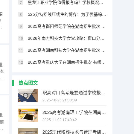
黑龙江职业学院值得报考吗？学校概况、实训设施与录取线分析
招
525分特招线压线生的博弈：为了强基综评牺牲专业值不值
5
2025高考衡阳师范学院在湖南招生批次 有哪些专业？
)
湖
2026年南方科技大学食堂攻略：窗口分布、特色菜品与营养搭配
首
2025高考湖南科技大学在湖南招生批次 有哪些专业？
2025高考重庆大学在湖南招生批次 有哪些专业？
批
类本
术类
热点图文
术类
首
职高对口高考是要通过学校报名吗
2025-10-25 21:00:09
2025高考湖南理工学院在湖南招生批次 有哪些专业？
批
2025-11-02 17:40:42
提前
考
2025现代殡葬技术与管理考研方向有哪些（2026参考）