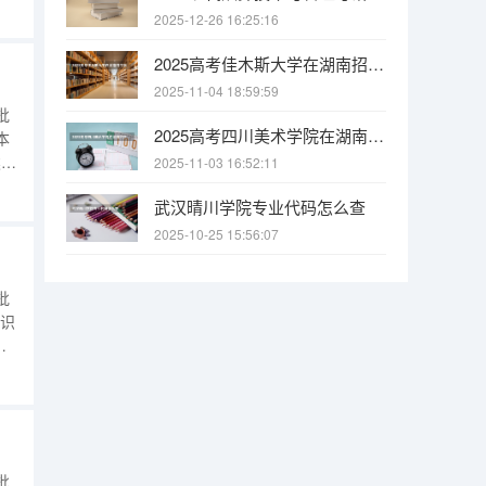
科提
2025-12-26 16:25:16
普
2025高考佳木斯大学在湖南招生批次 有哪些专业？
2025-11-04 18:59:59
批
2025高考四川美术学院在湖南招生批次 有哪些专业？
本
类本
2025-11-03 16:52:11
科
武汉晴川学院专业代码怎么查
科
2025-10-25 15:56:07
批
色识
首
汉语
批