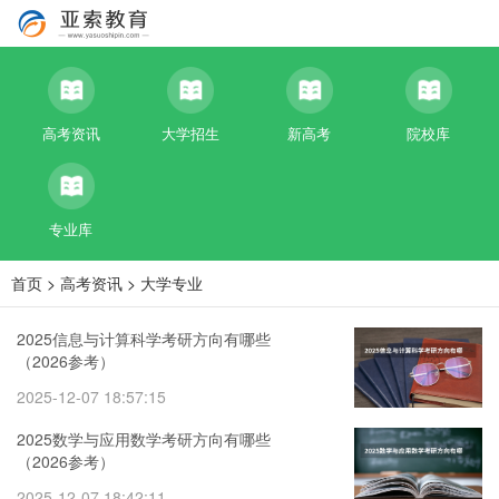
高考资讯
大学招生
新高考
院校库
专业库
首页
>
高考资讯
>
大学专业
2025信息与计算科学考研方向有哪些
（2026参考）
2025-12-07 18:57:15
2025数学与应用数学考研方向有哪些
（2026参考）
2025-12-07 18:42:11