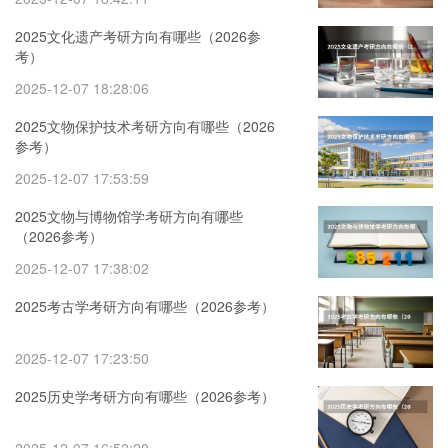
2025文化遗产考研方向有哪些（2026参
考）
2025-12-07 18:28:06
2025文物保护技术考研方向有哪些（2026
参考）
2025-12-07 17:53:59
2025文物与博物馆学考研方向有哪些
（2026参考）
2025-12-07 17:38:02
2025考古学考研方向有哪些（2026参考）
2025-12-07 17:23:50
2025历史学考研方向有哪些（2026参考）