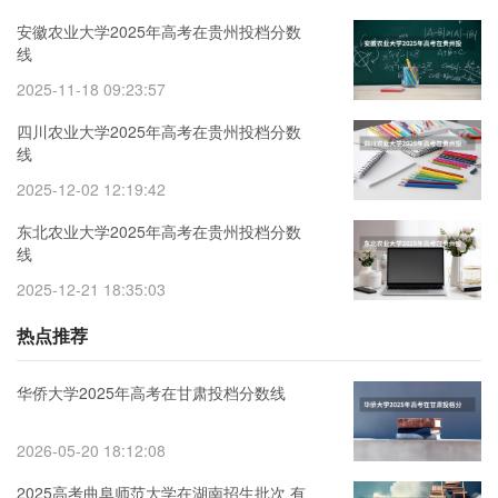
安徽农业大学2025年高考在贵州投档分数
线
2025-11-18 09:23:57
四川农业大学2025年高考在贵州投档分数
线
2025-12-02 12:19:42
东北农业大学2025年高考在贵州投档分数
线
2025-12-21 18:35:03
热点推荐
华侨大学2025年高考在甘肃投档分数线
2026-05-20 18:12:08
2025高考曲阜师范大学在湖南招生批次 有