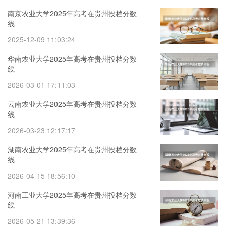
南京农业大学2025年高考在贵州投档分数
线
2025-12-09 11:03:24
华南农业大学2025年高考在贵州投档分数
线
2026-03-01 17:11:03
云南农业大学2025年高考在贵州投档分数
线
2026-03-23 12:17:17
湖南农业大学2025年高考在贵州投档分数
线
2026-04-15 18:56:10
河南工业大学2025年高考在贵州投档分数
线
2026-05-21 13:39:36