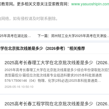
索教育网。更多相关文章关注亚索教育网：
www.yasuoshipin.co
自网络，如有侵权请及时联系删除。
年高考在湖北投档分数线
下一篇：
郑州轻工业大学2025年高考在天津投档分数线
大学在北京批次线差是多少（2026参考）”相关推荐
2025高考长春理工大
2025年高考长春理工大学在北京批次线差是多少综合年份录取批次招
类型最低分/最低位次批次线差专业组选科要求2025本科批普通类
576/17506146（04）物理、化学(2科必选)2025本科批普通类
562/20953132（03）物理、化学(2科必选)2025本科批普通类
2026-05-16 10:50:10
530/29475100（02）物理必选2025本科批普通类519/3244089（01
不限更多数据请进入：{$cat
2025高考长春工程学