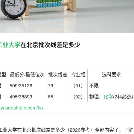
工业大学
在北京批次线差是多少
类型
最低分/最低位次
批次线差
专业组
选科要求
类
509/35136
79
（01）
不限
类
495/38893
65
（02）
物理、
化学
(2科必选)
yasuoshipin.com/fsx
春工业大学在北京批次线差是多少（2026参考）全部内容了，了解