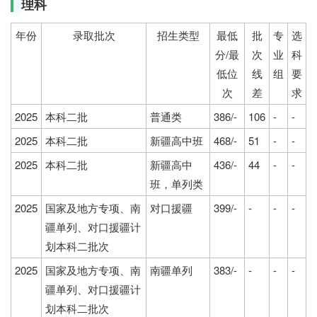
理科
年份
录取批次
招生类型
最低
批
专
选
分/最
次
业
科
低位
线
组
要
次
差
求
2025
本科二批
普通类
386/-
106
-
-
2025
本科二批
新疆高中班
468/-
51
-
-
2025
本科二批
新疆高中
436/-
44
-
-
班，单列类
2025
国家及地方专项、南
对口援疆
399/-
-
-
-
疆单列、对口援疆计
划本科二批次
2025
国家及地方专项、南
南疆单列
383/-
-
-
-
疆单列、对口援疆计
划本科二批次