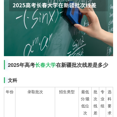
2025年高考
长春大学
在新疆批次线差是多少
文科
年份
录取批次
招生类型
最低
批
专
选
分/最
次
业
科
低位
线
组
要
次
差
求