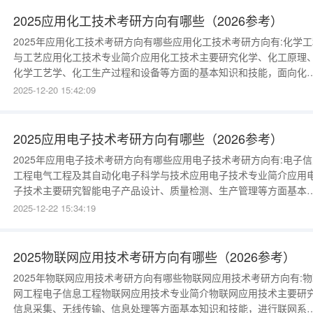
应用等工作的高素质技术技能人才。 关键词：氢能氢气技术应用&quot
2025应用化工技术考研方向有哪些（2026参考）
2025年应用化工技术考研方向有哪些应用化工技术考研方向有:化学工
与工艺应用化工技术专业简介应用化工技术主要研究化学、化工原理
化学工艺学、化工生产过程和设备等方面的基本知识和技能，面向化
工、石油、冶金、能源等行业进行生产运行、技术开发、工程设计、
2025-12-20 15:42:09
验分析等。例如：食用香精、增塑剂、涂料、电池的生产制造，天然
和煤炭的加工，添加剂、油漆等化工产品的质量检验与分析等。 关键
词：涂料电池添加剂
2025应用电子技术考研方向有哪些（2026参考）
2025年应用电子技术考研方向有哪些应用电子技术考研方向有:电子信
工程电气工程及其自动化电子科学与技术应用电子技术专业简介应用
子技术主要研究智能电子产品设计、质量检测、生产管理等方面基本
识和技能，进行电子产品的设计与开发、质量检测、生产管理等。例
2025-12-22 15:34:19
如：手表、手机、电视等电子产品元器件开发设计，电子产品的产品
量检测与管理，电子设备的机房建设、管理等。 关键词：手表手机电
产品机房《计算机
2025物联网应用技术考研方向有哪些（2026参考）
2025年物联网应用技术考研方向有哪些物联网应用技术考研方向有:物
网工程电子信息工程物联网应用技术专业简介物联网应用技术主要研
信息采集、无线传输、信息处理等方面基本知识和技能，进行联网系