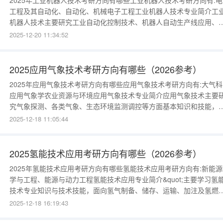
2025年工业机器人技术考研方向有哪些工业机器人技术考研方向有:电
工程及其自动化、自动化、机械电子工程工业机器人技术专业简介工
机器人技术主要研究工业自动化控制技术、机器人自动生产线应用、
PLC与外围设备应用等方面的基础知识和技能，在工业机器人技术领
2025-12-20 11:34:52
进行工业机器人组装与测试、操作编程与安装调试，工业机器人销售
技术服务等。常见的工业机器人有关节机器人、直角坐标机器人、平
SCARA机器人等
2025应用气象技术考研方向有哪些（2026参考）
2025年应用气象技术考研方向有哪些应用气象技术考研方向有:大气科
应用气象学农业资源与环境应用气象技术专业简介应用气象技术主要
究气象探测、各类气象、生态环境监测调控等方面基本知识和技能，
行天气预报、气候资源开发利用以及防灾减灾等。例如：探测影响农
2025-12-18 11:05:44
物、园艺植物的光、温、水、气等基本要素的时空分布，台风干旱、
温的预防和探测，遥感气象数据处理与应用技术、资源环境评价等。 
键词：农作物台
2025氢能技术应用考研方向有哪些（2026参考）
2025年氢能技术应用考研方向有哪些氢能技术应用考研方向有:新能源
学与工程、能源与动力工程氢能技术应用专业简介&quot;主要学习氢
技术专业知识与技术技能，面向氢气制备、储存、运输、加注及氢燃
电池生产与应用等技术领域，培养能够从事氢气生产设备操作与维护
2025-12-18 16:19:43
氢气生产工艺管理、氢气储存运输加注、氢燃料电池装配与维护、氢