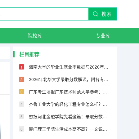
搜索
院校库
专业库
栏目推荐
海南大学的毕业生就业率数据与2026年投档线分析
2026年北华大学录取分数解读，附各专业就业情况
广东考生填报广东技术师范大学参考：位次、专业与生活费
齐鲁工业大学的轻化工程专业怎么样？分数线与就业前景梳理
想报河北金融学院先看这篇：录取分数、王牌专业与校园环境
厦门理工学院生活成本高不高？一文说清住宿、食堂与周边配套