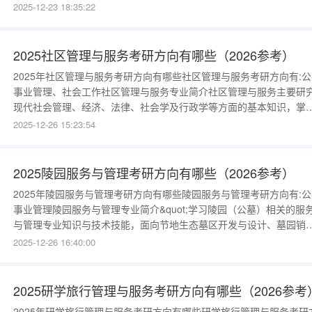
划、市场营销等。例如：高尔夫等休闲体育服务与管理运营，消遣旅
2025-12-23 18:35:22
类、文化娱乐类等休闲服务与市场营销策划等。 关键词：高尔夫消遣
游文化娱乐休闲《旅游市场营销》、《旅游政策与法规》、《旅游企
财务管理》、《
2025社区管理与服务考研方向有哪些（2026参考）
2025年社区管理与服务考研方向有哪些社区管理与服务考研方向有:公
事业管理、社会工作社区管理与服务专业简介社区管理与服务主要研
现代社会管理、经济、法律、社会学及行政学等方面的基本知识，掌
社区建设与管理的基本知识、基本技能以及有关方针、政策和法规，
2025-12-26 15:23:54
有较高的应用写作能力、口头表达能力、外语及计算机操作能力、社
活动和人际沟通能力，以及较强的社区调查及资源策动能力。例如：
社区的信息进行发布
2025陵园服务与管理考研方向有哪些（2026参考）
2025年陵园服务与管理考研方向有哪些陵园服务与管理考研方向有:公
事业管理陵园服务与管理专业简介&quot;学习陵园（公墓）相关的服
与管理专业知识与技术技能，面向节地生态墓区开发与设计、墓园销
售、安葬礼仪与服务、生命文化教育、陵园（公墓）管理等技术领域
2025-12-26 16:40:00
培养能够从事陵园（公墓）销售、陵园服务、墓区产品开发与设计和
园（公墓）管理等工作的高素质技术技能人才。 关键词：陵园（公墓
服务&qu
2025研学旅行管理与服务考研方向有哪些（2026参考
2025年研学旅行管理与服务考研方向有哪些研学旅行管理与服务考研