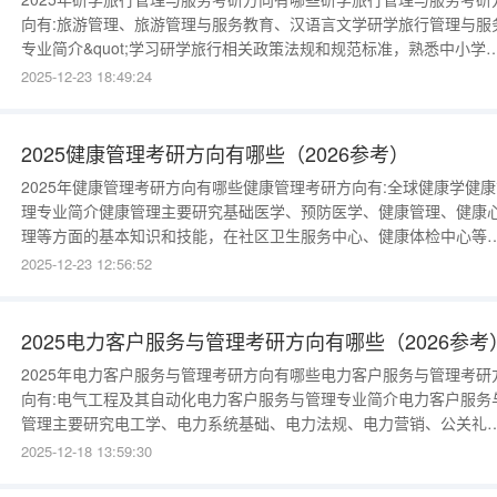
向有:旅游管理、旅游管理与服务教育、汉语言文学研学旅行管理与服
专业简介&quot;学习研学旅行相关政策法规和规范标准，熟悉中小学
学旅行相关教育政策、目标、大纲和方案要求，培养从事研学旅行项
2025-12-23 18:49:24
开发运营、策划咨询、线路设计、课程开发等运营、管理及服务工作
高素质技术技能人才。 关键词：研学旅行课程开发运营&quot; 《研学
2025健康管理考研方向有哪些（2026参考）
2025年健康管理考研方向有哪些健康管理考研方向有:全球健康学健康
理专业简介健康管理主要研究基础医学、预防医学、健康管理、健康
理等方面的基本知识和技能，在社区卫生服务中心、健康体检中心等
疗服务机构进行健康咨询、健康指导、健康管理等。例如：基于健康
2025-12-23 12:56:52
检结果的健康档案的建立，健康状况的评估，个性化健康管理方案的
定等。 关键词：健康体检保健卫生《管理学概论》、《中医学概论》
《基础医学概论
2025电力客户服务与管理考研方向有哪些（2026参考
2025年电力客户服务与管理考研方向有哪些电力客户服务与管理考研
向有:电气工程及其自动化电力客户服务与管理专业简介电力客户服务
管理主要研究电工学、电力系统基础、电力法规、电力营销、公关礼
等方面的基本知识和技能，在供电、电力类行业进行电力客户服务等
2025-12-18 13:59:30
例如：客服电话的接听与客户问题记录，电表的检修与报装，企业、
庭用电的核算与收费，安全用电的监察与管理等。 关键词：客服礼仪