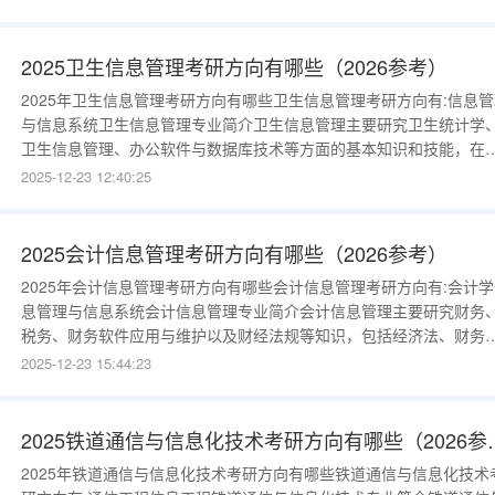
技术支撑、通信系统硬件设备安装调测和通信系统工程设计等。例如
通信电路的启用、停运与检修，电话、电报、传真、数据通信系统的
维与管理等。
2025卫生信息管理考研方向有哪些（2026参考）
2025年卫生信息管理考研方向有哪些卫生信息管理考研方向有:信息管
与信息系统卫生信息管理专业简介卫生信息管理主要研究卫生统计学
卫生信息管理、办公软件与数据库技术等方面的基本知识和技能，在
级各类医疗卫生机构进行医药卫生信息的采集、处理与管理以及网络
2025-12-23 12:40:25
息系统的维护等。例如：病人信息、病案信息、健康档案的管理，疾
的分类和数据统计，医院网络信息系统的维护等。 关键词：计算机数
库病案信息系统
2025会计信息管理考研方向有哪些（2026参考）
2025年会计信息管理考研方向有哪些会计信息管理考研方向有:会计学
息管理与信息系统会计信息管理专业简介会计信息管理主要研究财务
税务、财务软件应用与维护以及财经法规等知识，包括经济法、财务
计、财务软件的应用以及税费的计算与申报等，是对经过加工处理后
2025-12-23 15:44:23
生的各项会计数据的管理，包括电算化会计信息的管理。例如：对公
资产、负债、所有者权益、收入、费用、利润等信息的收集与管理。 
键词：会计信息
2025铁道通信与信息
2025年铁道通信与信息化技术考研方向有哪些铁道通信与信息化技术