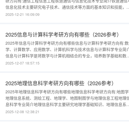
研方向有:通信工程信息工程铁道通信与信息化技术专业简介铁道通信
信息化技术主要研究电子技术、通信技术等方面的基本知识和技能，
行铁路网络和铁路通信设备的调试、检修、维护、管理等。常见的铁
2025-12-21 16:09:09
通信设备有：调度电话、站内电话、站场扩音、客运广播等。 关键词
铁路电话广播网络《铁道通信导论》、《模拟电子技术》、《数字电
技术》、《通信
2025信息与计算科学考研方向有哪些（2026参考）
2025年信息与计算科学考研方向有哪些信息与计算科学考研方向有:数
学、计算数学、应用数学、计算机科学与技术信息与计算科学专业简
信息与计算科学是将数学与计算机相结合的专业，培养数学基础和数
思维能力的同时，能够熟练地使用计算机以最快的算法计算复杂的数
2025-12-07 18:57:15
问题，例如：使用计算机编程模拟复杂函数图像、计算高阶矩阵、计
圆周率等，将数学问题通过计算机处理得以更加便捷地解决。关键词
计算机算法数学编程
2025地理信息科学考研方向有哪些（2026参考）
2025年地理信息科学考研方向有哪些地理信息科学考研方向有:地图学
地理信息系统、测绘工程、地理学、地图制图学与地理信息工程地理
息科学专业简介地理信息科学主要研究地理学基础知识、地理信息系
统、数据库原理、遥感原理与技术等，运用3S（GPSGISRS）技术，
2025-12-08 12:38:21
地球系统内部的物质进行信息化，例如：根据城市地貌制成手机查询
电子地图、远程遥控无人机、实时定位导航等。关键词：数字化、无