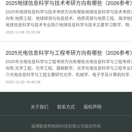
机、遥感、
2025地球信息科学与技术考研方向有哪些（2026参考
2025年地球信息科学与技术考研方向有哪些地球信息科学与技术考研
向有:地质工程、地球探测与信息技术、地质资源与地质工程、海洋地
地球信息科学与技术专业简介地球信息科学与技术主要学习数学、物
学、地球动力学与空间大地测量学的基础知识及系统地掌握现代信息
2025-12-08 15:33:54
学与技术的理论和方法。研究范畴包括空间信息的分类与采集、传输
分析、成像与图像处理、空间信息系统的设计与应用，对于地球空间
息工程、3S集成（
2025光电信息科学与工程考研方向有哪些（2026参考
2025年光电信息科学与工程考研方向有哪些光电信息科学与工程考研
向有:光学工程、光学工程、基础数学、光学光电信息科学与工程专业
介光电信息科学与工程主要研究光学、机械学、电子学及计算机科学
领域的基本知识和技能，学习光电信息领域内光电仪器的设计及制造
2025-12-09 18:46:58
法，进行光电器件的研发应用、光加工技术的探索等。例如：显微镜
望远镜等光学仪器的设计制造，红外探测器、地铁X光安检机等器件
发与应用，激光雕
关于我们
联系方式
版权声明
淄博勤奋熊网络科技有限公司版权所有