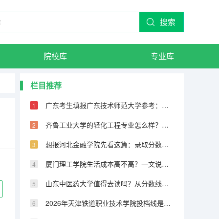
搜索
院校库
专业库
栏目推荐
广东考生填报广东技术师范大学参考：位次、专业与生活费
齐鲁工业大学的轻化工程专业怎么样？分数线与就业前景梳理
想报河北金融学院先看这篇：录取分数、王牌专业与校园环境
厦门理工学院生活成本高不高？一文说清住宿、食堂与周边配套
山东中医药大学值得去读吗？从分数线到就业率的客观分析
2026年天津铁道职业技术学院投档线是多少？分数线、费用与入学攻略