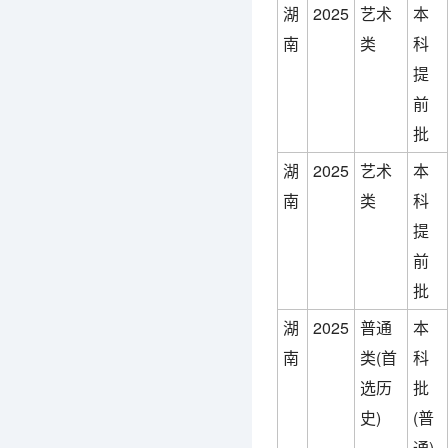
湖
2025
艺术
本
南
类
科
提
前
批
湖
2025
艺术
本
南
类
科
提
前
批
湖
2025
普通
本
南
类(首
科
选历
批
史)
(普
通)