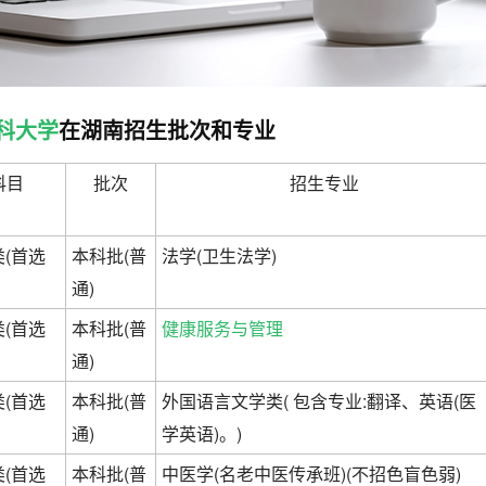
科大学
在湖南招生批次和专业
科目
批次
招生专业
(首选
本科批(普
法学(卫生法学)
通)
(首选
本科批(普
健康服务与管理
通)
(首选
本科批(普
外国语言文学类( 包含专业:翻译、英语(医
通)
学英语)。)
(首选
本科批(普
中医学(名老中医传承班)(不招色盲色弱)