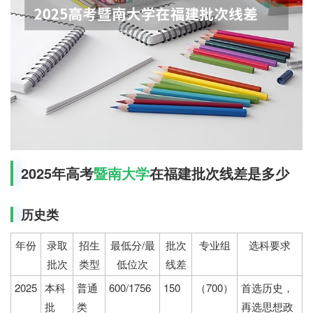
2025年高考
暨南大学
在福建批次线差是多少
历史类
年份
录取
招生
最低分/最
批次
专业组
选科要求
批次
类型
低位次
线差
2025
本科
普通
600/1756
150
（700）
首选历史，
批
类
再选思想政