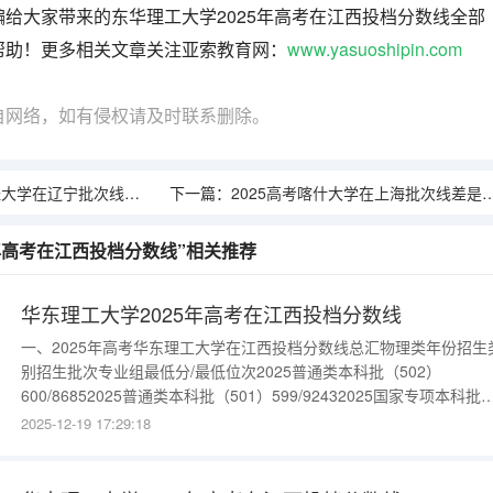
给大家带来的东华理工大学2025年高考在江西投档分数线全部
帮助！更多相关文章关注亚索教育网：
www.yasuoshipin.com
自网络，如有侵权请及时联系删除。
批次线差是多少（2026参考）
下一篇：
2025高考喀什大学在上海批次线差是多少（2026参考）
5年高考在江西投档分数线”相关推荐
华东理工大学2025年高考在江西投档分数线
一、2025年高考华东理工大学在江西投档分数线总汇物理类年份招生
别招生批次专业组最低分/最低位次2025普通类本科批（502）
600/86852025普通类本科批（501）599/92432025国家专项本科批
（563）598/94552025国家专项本科批（562）547/373432025国家
2025-12-19 17:29:18
项本科批（561）552/33282更多数据请进入：{$cate_url}历史类年
生类