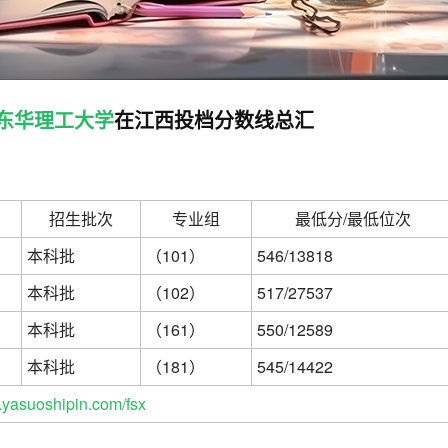
东华理工大学
在江西投档分数线总汇
招生批次
专业组
最低分/最低位次
本科批
（101）
546/13818
本科批
（102）
517/27537
本科批
（161）
550/12589
本科批
（181）
545/14422
yasuoshipin.com/fsx