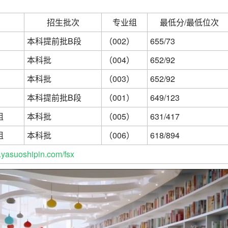
别
招生批次
专业组
最低分/最低位次
本科提前批B段
（002）
655/73
本科批
（004）
652/92
本科批
（003）
652/92
本科提前批B段
（001）
649/123
组
本科批
（005）
631/417
组
本科批
（006）
618/894
yasuoshipin.com/fsx