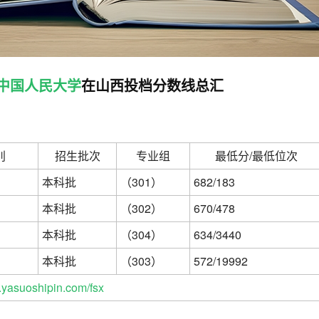
中国人民大学
在山西投档分数线总汇
别
招生批次
专业组
最低分/最低位次
本科批
（301）
682/183
本科批
（302）
670/478
本科批
（304）
634/3440
本科批
（303）
572/19992
yasuoshipin.com/fsx