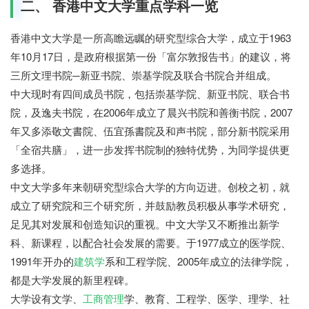
二、 香港中文大学重点学科一览
香港中文大学是一所高瞻远瞩的研究型综合大学，成立于1963
年10月17日，是政府根据第一份「富尔敦报告书」的建议，将
三所文理书院─新亚书院、崇基学院及联合书院合并组成。
中大现时有四间成员书院，包括崇基学院、新亚书院、联合书
院，及逸夫书院，在2006年成立了晨兴书院和善衡书院，2007
年又多添敬文書院、伍宜孫書院及和声书院，部分新书院采用
「全宿共膳」，进一步发挥书院制的独特优势，为同学提供更
多选择。
亚索教育网
中文大学多年来朝研究型综合大学的方向迈进。创校之初，就
成立了研究院和三个研究所，并鼓励教员积极从事学术研究，
足见其对发展和创造知识的重视。中文大学又不断推出新学
科、新课程，以配合社会发展的需要。于1977成立的医学院、
1991年开办的
建筑学
系和工程学院、2005年成立的法律学院，
都是大学发展的新里程碑。
大学设有文学、
工商管理
学、教育、工程学、医学、理学、社